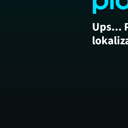
Ups... 
lokaliz