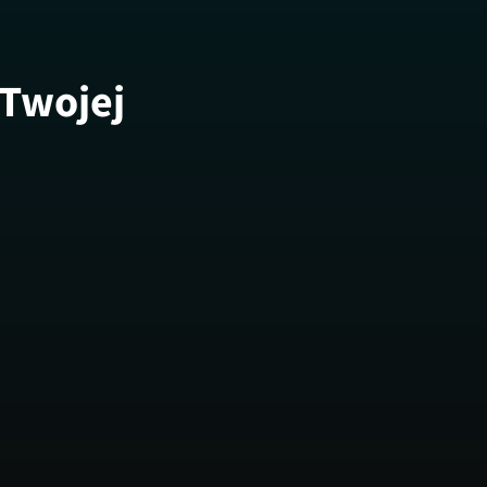
 Twojej