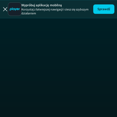
Wypróbuj aplikację mobilną
Sprawdź
Korzystaj z łatwiejszej nawigacji i ciesz się szybszym
działaniem