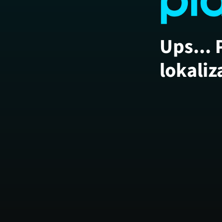
Ups... 
lokaliz