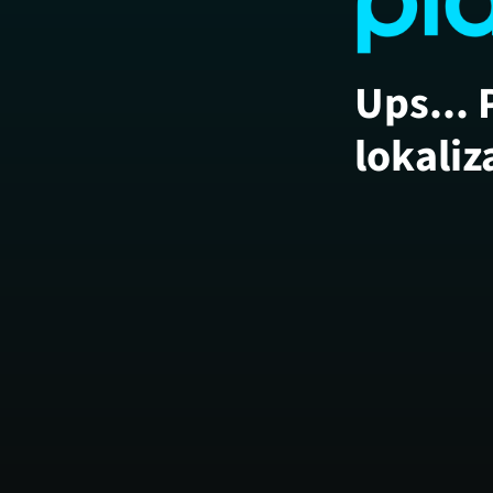
Ups... 
lokaliz