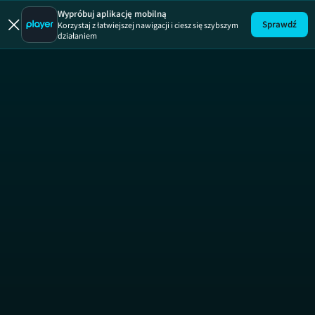
Wypróbuj aplikację mobilną
Sprawdź
Korzystaj z łatwiejszej nawigacji i ciesz się szybszym
działaniem