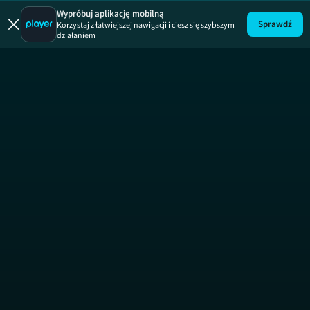
Wypróbuj aplikację mobilną
Sprawdź
Korzystaj z łatwiejszej nawigacji i ciesz się szybszym
działaniem