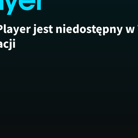
Player jest niedostępny w
acji