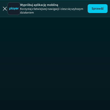
Imprezowicze
Wypróbuj aplikację mobilną
Sprawdź
Korzystaj z łatwiejszej nawigacji i ciesz się szybszym
działaniem