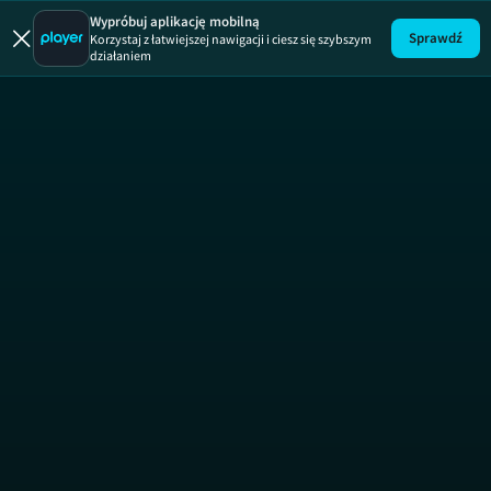
Oczami ofiary
Wypróbuj aplikację mobilną
Sprawdź
Korzystaj z łatwiejszej nawigacji i ciesz się szybszym
działaniem