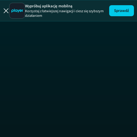
Wypróbuj aplikację mobilną
Sprawdź
Korzystaj z łatwiejszej nawigacji i ciesz się szybszym
działaniem