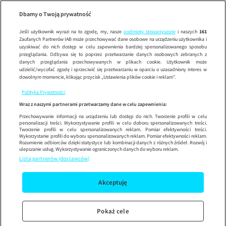
Gre
Wypróbuj aplikację mobilną
Dbamy o Twoją prywatność
Sprawdź
Korzystaj z łatwiejszej nawigacji i ciesz się szybszym
działaniem
Jeśli użytkownik wyrazi na to zgodę, my, nasze
podmioty stowarzyszone
i naszych
161
Zaufanych Partnerów IAB może przechowywać dane osobowe na urządzeniu użytkownika i
uzyskiwać do nich dostęp w celu zapewnienia bardziej spersonalizowanego sposobu
przeglądania. Odbywa się to poprzez przetwarzanie danych osobowych zebranych z
danych przeglądania przechowywanych w plikach cookie. Użytkownik może
udzielić/wycofać zgodę i sprzeciwić się przetwarzaniu w oparciu o uzasadniony interes w
dowolnym momencie, klikając przycisk „Ustawienia plików cookie i reklam”.
Polityka Prywatności
Wraz z naszymi partnerami przetwarzamy dane w celu zapewnienia:
Przechowywanie informacji na urządzeniu lub dostęp do nich. Tworzenie profili w celu
personalizacji treści. Wykorzystywanie profili w celu doboru spersonalizowanych treści.
Tworzenie profili w celu spersonalizowanych reklam. Pomiar efektywności treści.
Wykorzystanie profili do wyboru spersonalizowanych reklam. Pomiar efektywności reklam.
Rozumienie odbiorców dzięki statystyce lub kombinacji danych z różnych źródeł. Rozwój i
ulepszanie usług. Wykorzystywanie ograniczonych danych do wyboru reklam.
Lista partnerów (dostawców)
Akceptuję
Pokaż cele