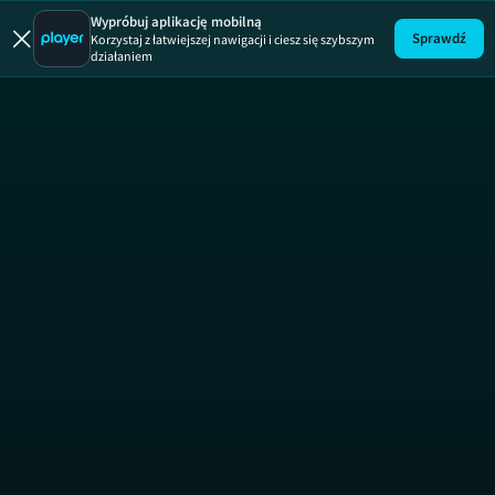
Wypróbuj aplikację mobilną
Sprawdź
Korzystaj z łatwiejszej nawigacji i ciesz się szybszym
działaniem