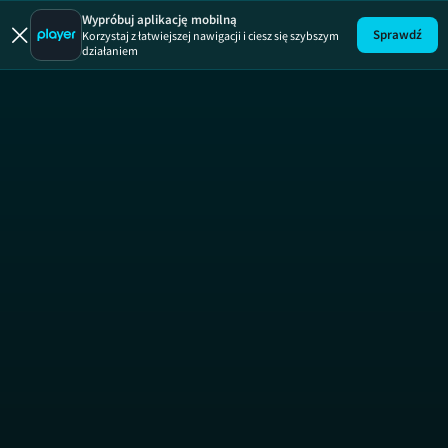
Wypróbuj aplikację mobilną
Sprawdź
Korzystaj z łatwiejszej nawigacji i ciesz się szybszym
działaniem