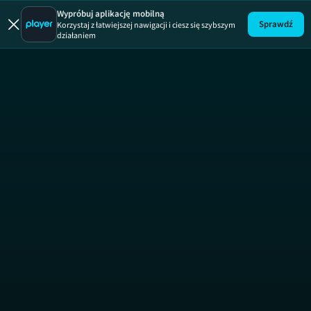
Gorączka zło
Gorączka złota,
Wypróbuj aplikację mobilną
Sprawdź
Korzystaj z łatwiejszej nawigacji i ciesz się szybszym
działaniem