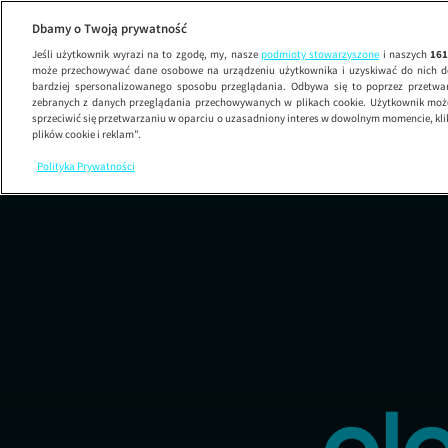
G
Dbamy o Twoją prywatność
Jeśli użytkownik wyrazi na to zgodę, my, nasze
podmioty stowarzyszone
i naszych
16
może przechowywać dane osobowe na urządzeniu użytkownika i uzyskiwać do nich d
bardziej spersonalizowanego sposobu przeglądania. Odbywa się to poprzez przetw
zebranych z danych przeglądania przechowywanych w plikach cookie. Użytkownik może
sprzeciwić się przetwarzaniu w oparciu o uzasadniony interes w dowolnym momencie, kli
plików cookie i reklam”.
Polityka Prywatności