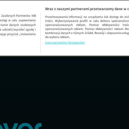
orączka złota
SEZON 1
Wraz z naszymi partnerami przetwarzamy dane w c
1
Zaufanych Partnerów IAB
Przechowywanie informacji na urządzeniu lub dostęp do nich.
ostęp w celu zapewnienia
treści. Wykorzystywanie profili w celu doboru spersonalizo
arzanie danych osobowych
spersonalizowanych reklam. Pomiar efektywności treś
spersonalizowanych reklam. Pomiar efektywności reklam. Roz
 udzielić/wycofać zgodę i
kombinacji danych z różnych źródeł. Rozwój i ulepszanie usł
kając przycisk „Ustawienia
do wyboru reklam.
Lista partnerów (dostawców)