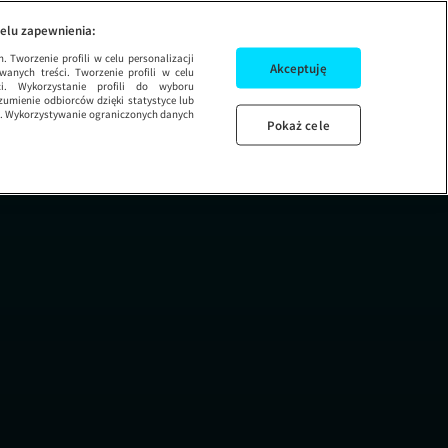
3 ODCINEK 21
GORĄCZKA ZŁO
elu zapewnienia:
 Tworzenie profili w celu personalizacji
Akceptuję
wanych treści. Tworzenie profili w celu
ci. Wykorzystanie profili do wyboru
umienie odbiorców dzięki statystyce lub
ug. Wykorzystywanie ograniczonych danych
Pokaż cele