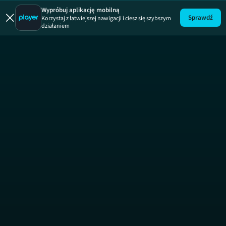
Gorączka zło
Wypróbuj aplikację mobilną
Sprawdź
Korzystaj z łatwiejszej nawigacji i ciesz się szybszym
działaniem