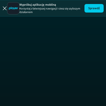
Gorączka zło
Wypróbuj aplikację mobilną
Sprawdź
Korzystaj z łatwiejszej nawigacji i ciesz się szybszym
działaniem