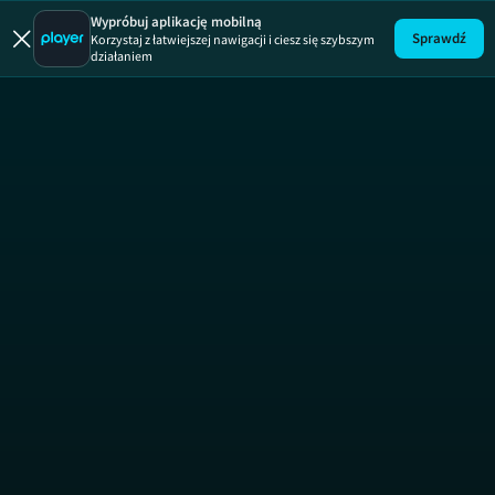
Gorączka zło
Wypróbuj aplikację mobilną
Sprawdź
Korzystaj z łatwiejszej nawigacji i ciesz się szybszym
działaniem