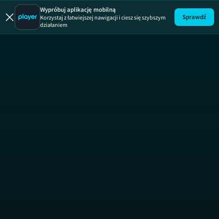
Gorączka zło
Wypróbuj aplikację mobilną
Sprawdź
Korzystaj z łatwiejszej nawigacji i ciesz się szybszym
działaniem