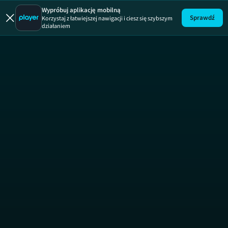
Wypróbuj aplikację mobilną
Sprawdź
Korzystaj z łatwiejszej nawigacji i ciesz się szybszym
działaniem