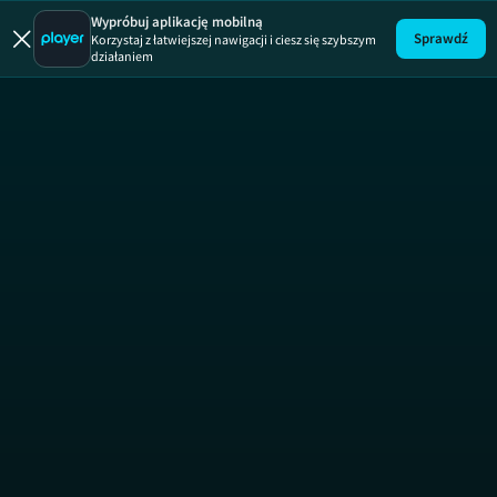
Wypróbuj aplikację mobilną
Sprawdź
Korzystaj z łatwiejszej nawigacji i ciesz się szybszym
działaniem