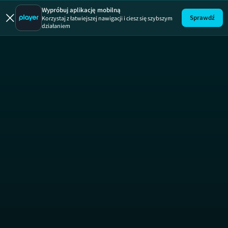
Wypróbuj aplikację mobilną
Sprawdź
Korzystaj z łatwiejszej nawigacji i ciesz się szybszym
działaniem