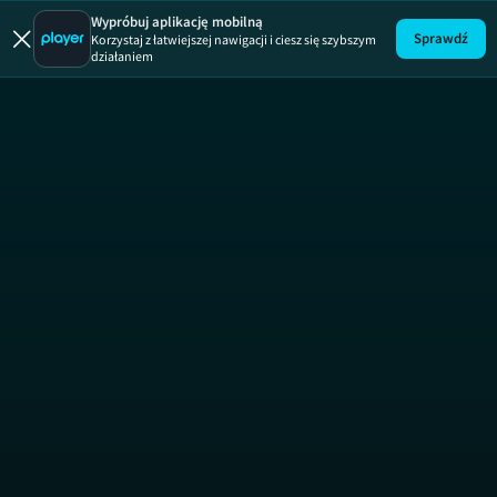
66 naj...
66 naj..., sezon 1, odcine
Wypróbuj aplikację mobilną
Sprawdź
Korzystaj z łatwiejszej nawigacji i ciesz się szybszym
działaniem