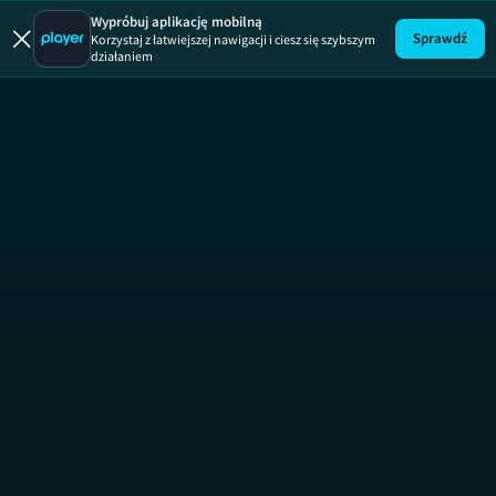
Wypróbuj aplikację mobilną
Sprawdź
Korzystaj z łatwiejszej nawigacji i ciesz się szybszym
działaniem