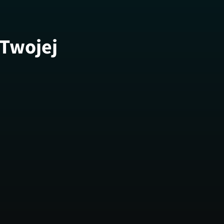
 Twojej