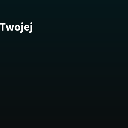
 Twojej