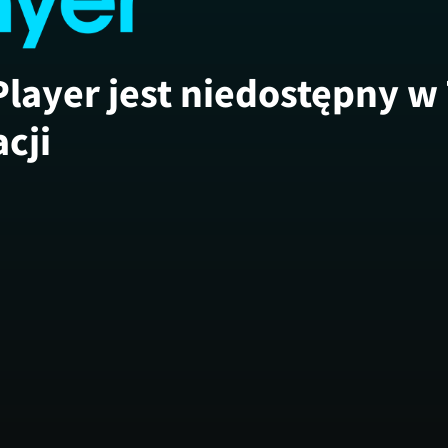
Player jest niedostępny w
acji