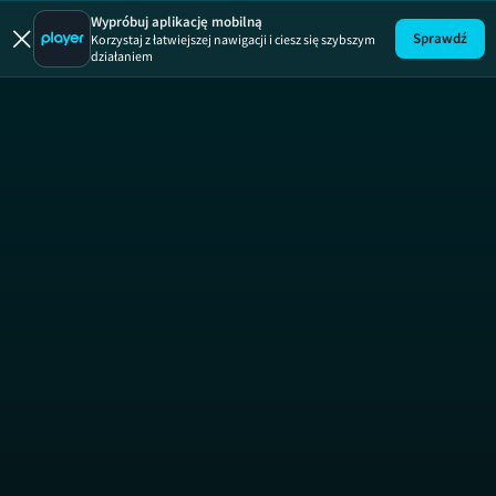
Wypróbuj aplikację mobilną
Sprawdź
Korzystaj z łatwiejszej nawigacji i ciesz się szybszym
działaniem