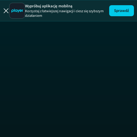
Wypróbuj aplikację mobilną
Sprawdź
Korzystaj z łatwiejszej nawigacji i ciesz się szybszym
działaniem