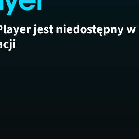
Player jest niedostępny w
acji