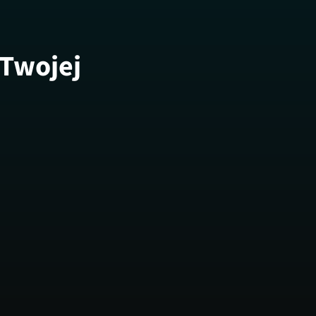
 Twojej