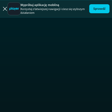
W sieci kła
Wypróbuj aplikację mobilną
Sprawdź
Korzystaj z łatwiejszej nawigacji i ciesz się szybszym
działaniem