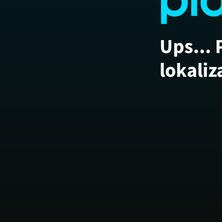
Ups... 
lokaliz