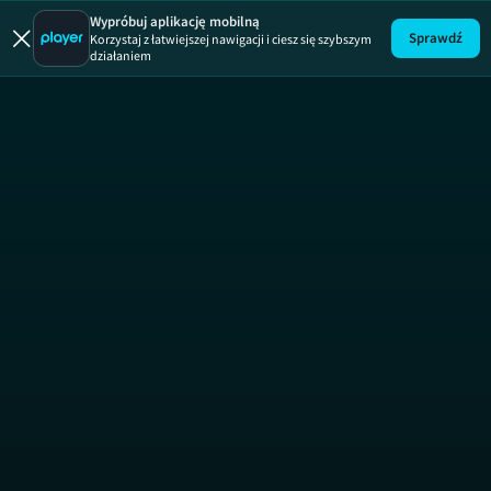
Odrobina Po
Wypróbuj aplikację mobilną
Sprawdź
Korzystaj z łatwiejszej nawigacji i ciesz się szybszym
działaniem