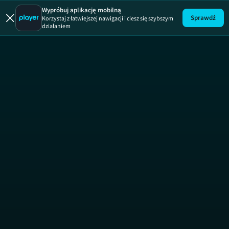
Odrobina Po
Wypróbuj aplikację mobilną
Sprawdź
Korzystaj z łatwiejszej nawigacji i ciesz się szybszym
działaniem