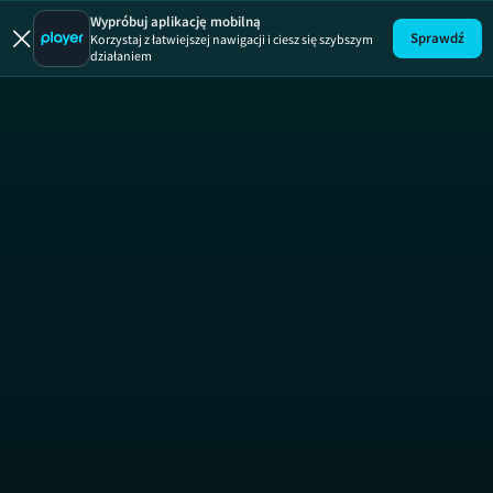
Odrobina Po
Wypróbuj aplikację mobilną
Sprawdź
Korzystaj z łatwiejszej nawigacji i ciesz się szybszym
działaniem