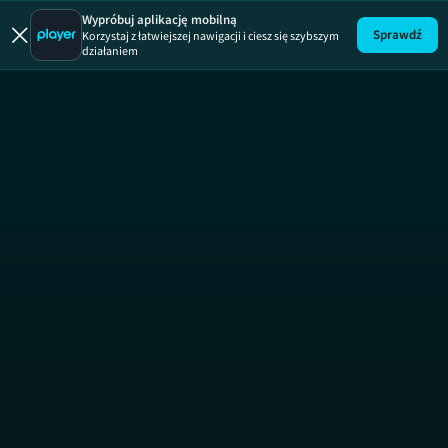
Wypróbuj aplikację mobilną
Sprawdź
Korzystaj z łatwiejszej nawigacji i ciesz się szybszym
działaniem