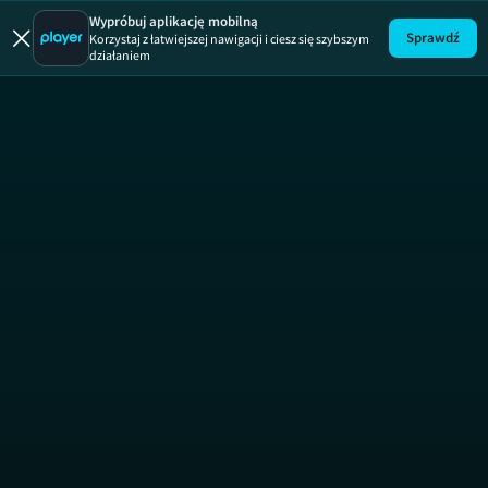
Wypróbuj aplikację mobilną
Sprawdź
Korzystaj z łatwiejszej nawigacji i ciesz się szybszym
działaniem