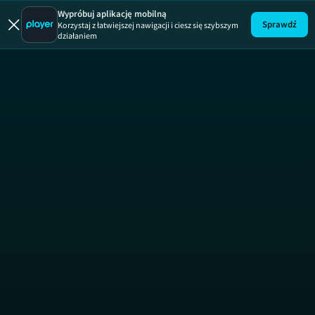
Wypróbuj aplikację mobilną
Sprawdź
Korzystaj z łatwiejszej nawigacji i ciesz się szybszym
działaniem