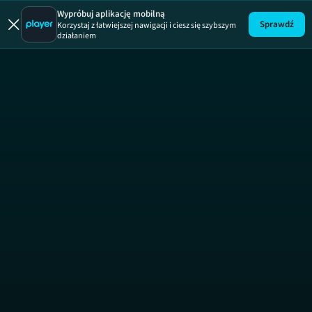
Wypróbuj aplikację mobilną
Sprawdź
Korzystaj z łatwiejszej nawigacji i ciesz się szybszym
działaniem