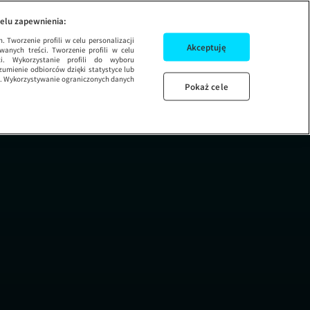
wnicy: Starcie tytan
SEZON 3 ODCINEK
elu zapewnienia:
 Tworzenie profili w celu personalizacji
Akceptuję
wanych treści. Tworzenie profili w celu
ci. Wykorzystanie profili do wyboru
umienie odbiorców dzięki statystyce lub
ug. Wykorzystywanie ograniczonych danych
Pokaż cele