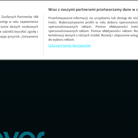
Bimbro
Wraz z naszymi partnerami przetwarzamy dane w c
1
Zaufanych Partnerów IAB
Przechowywanie informacji na urządzeniu lub dostęp do nich.
ostęp w celu zapewnienia
treści. Wykorzystywanie profili w celu doboru spersonalizo
arzanie danych osobowych
spersonalizowanych reklam. Pomiar efektywności treś
spersonalizowanych reklam. Pomiar efektywności reklam. Roz
 udzielić/wycofać zgodę i
kombinacji danych z różnych źródeł. Rozwój i ulepszanie usł
kając przycisk „Ustawienia
do wyboru reklam.
Lista partnerów (dostawców)