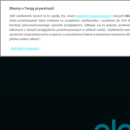
Dbamy o Twoją prywatność
Jeśli użytkownik wyrazi na to zgodę, my, nasze
podmioty stowarzyszone
i naszych
16
może przechowywać dane osobowe na urządzeniu użytkownika i uzyskiwać do nich d
bardziej spersonalizowanego sposobu przeglądania. Odbywa się to poprzez przetw
zebranych z danych przeglądania przechowywanych w plikach cookie. Użytkownik może
sprzeciwić się przetwarzaniu w oparciu o uzasadniony interes w dowolnym momencie, kli
plików cookie i reklam”.
Polityka Prywatności