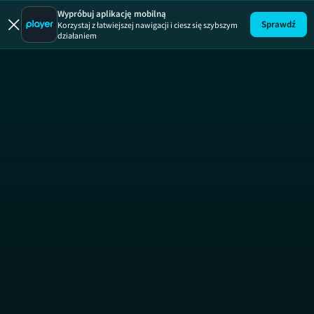
Miłe wieści
Miłe wieści, sezon 3, 
Wypróbuj aplikację mobilną
Sprawdź
Korzystaj z łatwiejszej nawigacji i ciesz się szybszym
działaniem