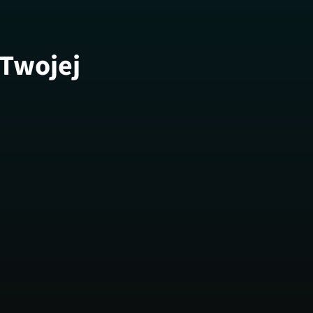
 Twojej