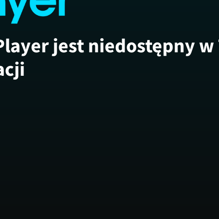
Player jest niedostępny w
acji