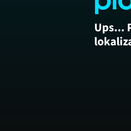
Ups... 
lokaliz