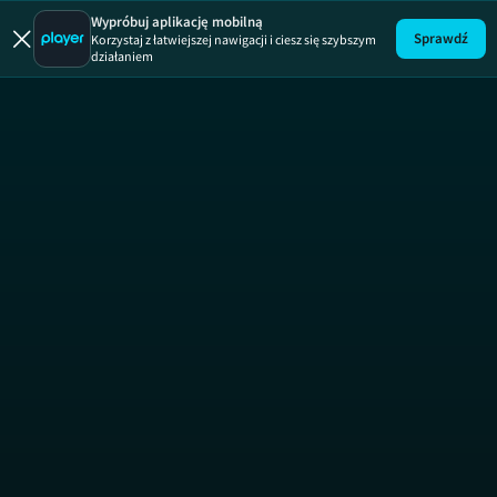
Podziem
Wypróbuj aplikację mobilną
Sprawdź
Korzystaj z łatwiejszej nawigacji i ciesz się szybszym
działaniem