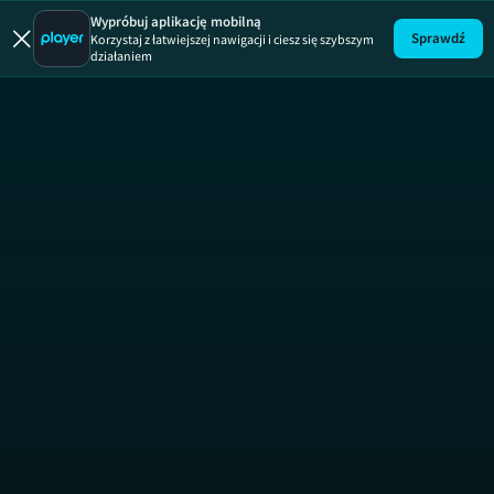
Wypróbuj aplikację mobilną
Sprawdź
Korzystaj z łatwiejszej nawigacji i ciesz się szybszym
działaniem