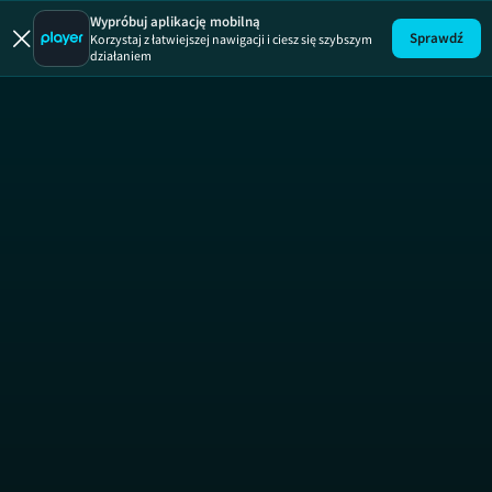
Strzały
Wypróbuj aplikację mobilną
Sprawdź
Korzystaj z łatwiejszej nawigacji i ciesz się szybszym
działaniem