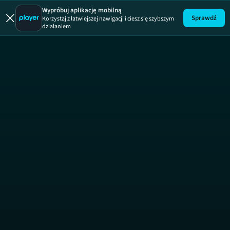
Musisz to mie
Musisz to mieć, s
Wypróbuj aplikację mobilną
Sprawdź
Korzystaj z łatwiejszej nawigacji i ciesz się szybszym
działaniem