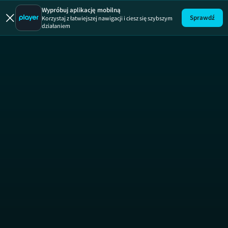
Musisz to mie
Wypróbuj aplikację mobilną
Sprawdź
Korzystaj z łatwiejszej nawigacji i ciesz się szybszym
działaniem