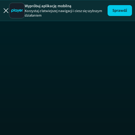
Wypróbuj aplikację mobilną
Sprawdź
Korzystaj z łatwiejszej nawigacji i ciesz się szybszym
działaniem