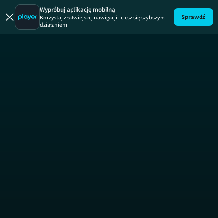
Wypróbuj aplikację mobilną
Sprawdź
Korzystaj z łatwiejszej nawigacji i ciesz się szybszym
działaniem