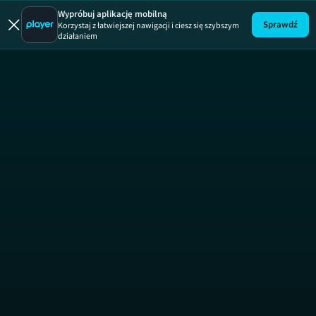
Player poleca
Player polecaWiosn
Wypróbuj aplikację mobilną
Sprawdź
Korzystaj z łatwiejszej nawigacji i ciesz się szybszym
działaniem